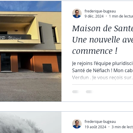
frederique-bugeau
9 déc. 2024
1 min de lectu
Maison de Santé
Une nouvelle av
commence !
Je rejoins l’équipe pluridis
Santé de Néfiach ! Mon cabinet se situe au 3 rue de
Verdun . Je vous reçois sur..
frederique-bugeau
19 août 2024
3 min de lec