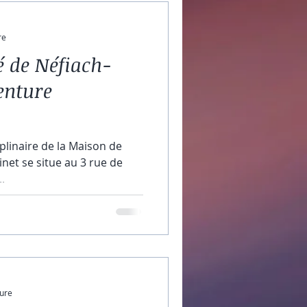
re
 de Néfiach-
enture
ciplinaire de la Maison de
.
ture