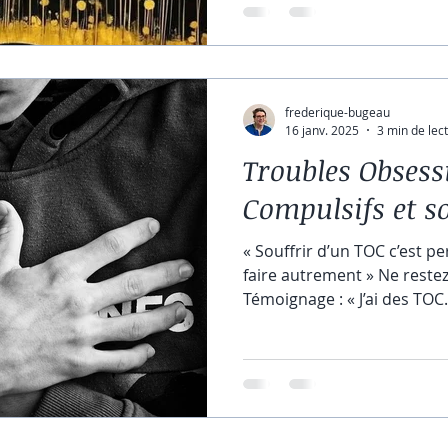
nuance, chaque vibration. 
magnifique, mais c’est auss
épuisant, où le corps et le
pauses pour se régénérer.
frederique-bugeau
16 janv. 2025
3 min de lec
Troubles Obsess
Compulsifs et s
« Souffrir d’un TOC c’est pe
faire autrement » Ne restez 
Témoignage : « J’ai des TOC..