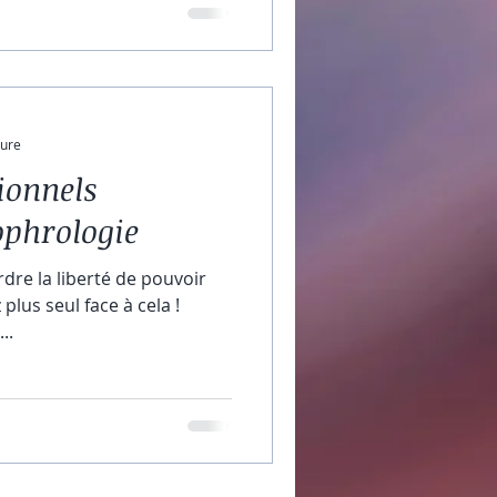
Cela peut être une richesse
i un quotidien parfois
 mental ont besoin de
 La sophrolo
ture
ionnels
ophrologie
rdre la liberté de pouvoir
plus seul face à cela !
..