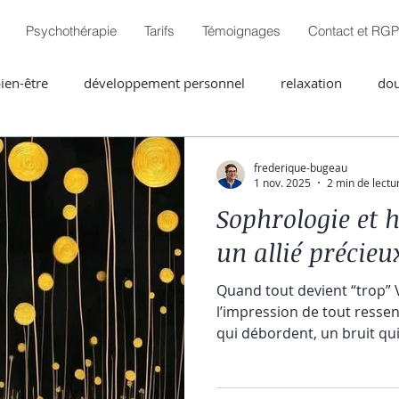
Psychothérapie
Tarifs
Témoignages
Contact et RG
ien-être
développement personnel
relaxation
dou
es
frederique-bugeau
1 nov. 2025
2 min de lectu
Sophrologie et h
un allié précieu
Quand tout devient “trop” 
l’impression de tout ressen
qui débordent, un bruit qu
lourde que vous captez i
L’hypersensibilité, c’est vi
toujours allumée, qui capt