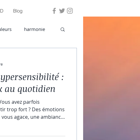
PD
Blog
Se connecter
leurs
harmonie
re
ypersensibilité :
x au quotidien
Vous avez parfois
tir trop fort ? Des émotions
i vous agace, une ambiance
mmédiatement…
vre avec une antenne
e chaque détail, chaque