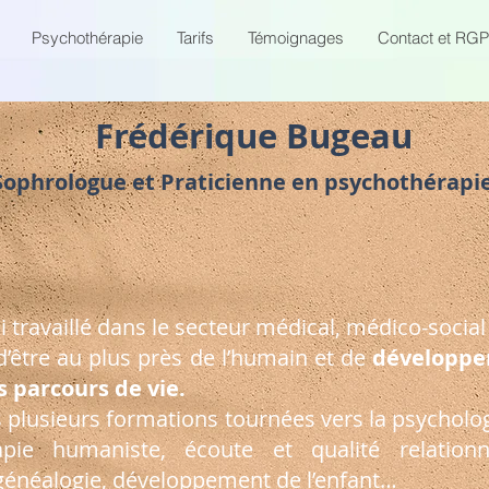
Psychothérapie
Tarifs
Témoignages
Contact et RG
Frédérique Bugeau
Sophrologue et Praticienne en psychothérapi
’ai travaillé dans le secteur médical, médico-social
’être au plus près de l’humain et de
développe
s parcours de vie.
ris plusieurs formations tournées vers la psycho
ie humaniste, écoute et qualité relationne
énéalogie, développement de l’enfant…