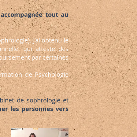
t accompagnée tout au
hrologie). J’ai obtenu le
onnelle, qui atteste des
boursement par certaines
ormation de Psychologie
abinet de sophrologie et
er les personnes vers