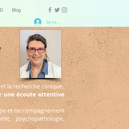
PD
Blog
Se connecter
e
 et la recherche clinique.
r une écoute attentive
logie et l’accompagnement
lle, psychopathologie,