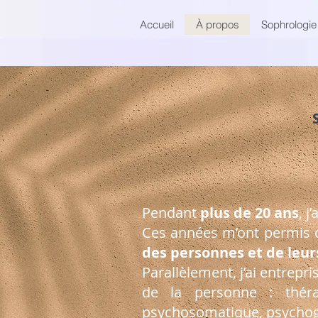
Accueil
À propos
Sophrologie
Pendant
plus de 20 ans
, j
Ces années m’ont permis d
des personnes et de leur
Parallèlement, j’ai entrep
de la personne : thérap
psychosomatique, psychog