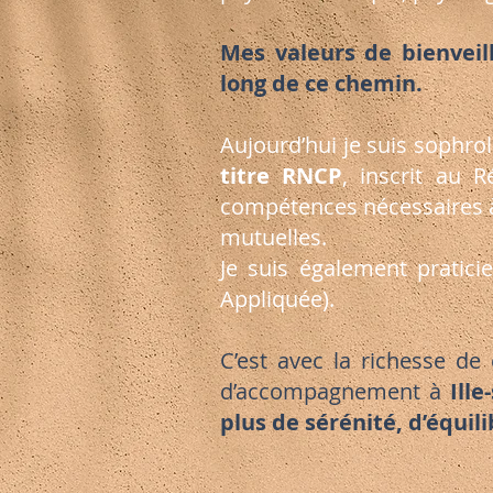
Mes valeurs de bienvei
long de ce chemin.
Aujourd’hui je suis sophrol
titre RNCP
, inscrit au R
compétences nécessaires à
mutuelles.
Je suis également pratici
Appliquée).
C’est avec la richesse de
d’accompagnement à
Ill
plus de sérénité, d’équil