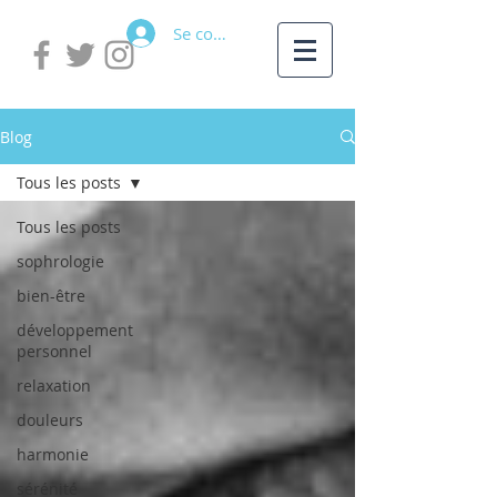
Se connecter
Blog
Tous les posts
Tous les posts
sophrologie
bien-être
développement
personnel
relaxation
douleurs
harmonie
sérénité