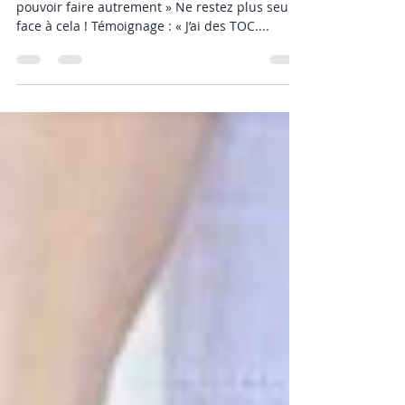
« Souffrir d’un TOC c’est perdre la liberté de
pouvoir faire autrement » Ne restez plus seul
face à cela ! Témoignage : « J’ai des TOC....