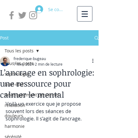
Se connecter
Post
Tous les posts
frederique-bugeau
Tous les posts
7 févr. 2024
2 min de lecture
L’ancrage en sophrologie:
sophrologie
une ressource pour
bien-être
calmer le mental
développement personnel
Voilà un exercice que je propose 
relaxation
souvent lors des séances de 
douleurs
sophrologie. Il s’agit de l’ancrage. 
harmonie
sérénité