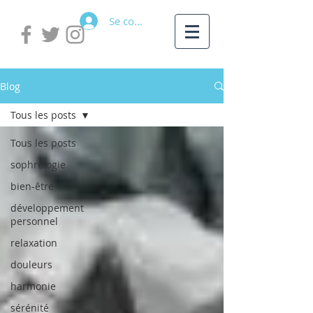
Se connecter
Blog
Tous les posts
Tous les posts
sophrologie
bien-être
développement
personnel
relaxation
douleurs
harmonie
sérénité