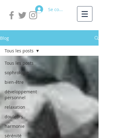
Se connecter
Blog
Tous les posts
Tous les posts
sophrologie
bien-être
développement
personnel
relaxation
douleurs
harmonie
sérénité