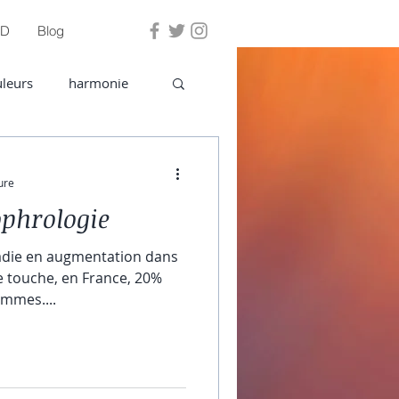
PD
Blog
Se connecter
leurs
harmonie
ure
ophrologie
adie en augmentation dans
e touche, en France, 20%
mmes....