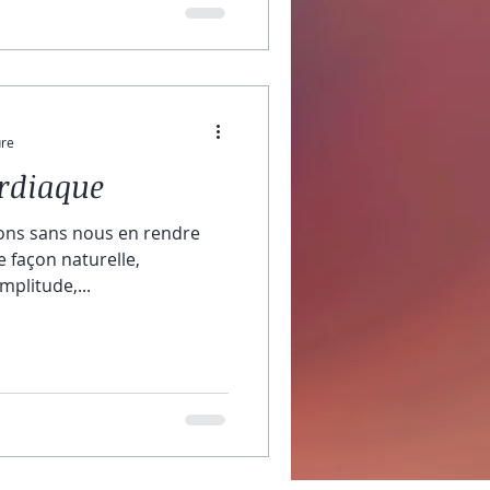
ure
rdiaque
mplitude,...