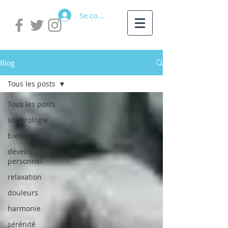
Se connecter
Blog
Tous les posts
Tous les posts
sophrologie
bien-être
développement
personnel
relaxation
douleurs
harmonie
sérénité