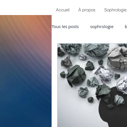
Accueil
À propos
Sophrologie
Tous les posts
sophrologie
b
sérénité
douleurs chroniqu