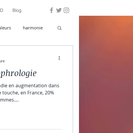
PD
Blog
Se connecter
leurs
harmonie
ure
ophrologie
adie en augmentation dans
e touche, en France, 20%
mmes....