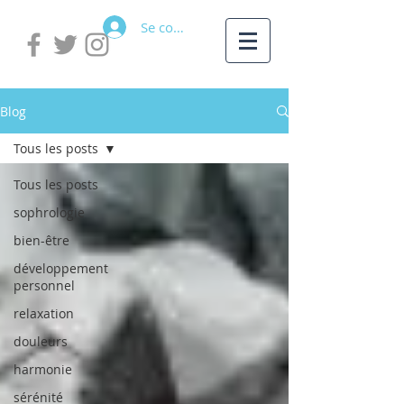
Se connecter
Blog
Tous les posts
Tous les posts
sophrologie
bien-être
développement
personnel
relaxation
douleurs
harmonie
sérénité