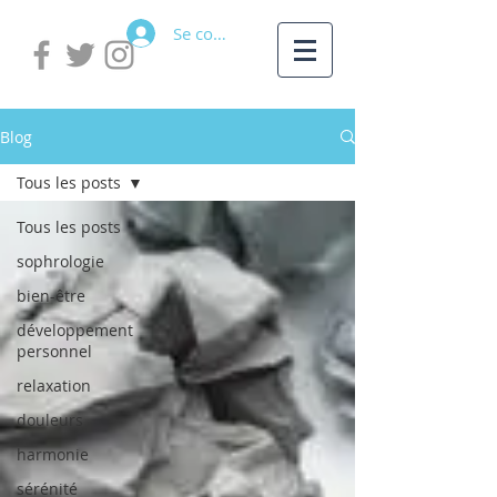
Se connecter
Blog
Tous les posts
Tous les posts
sophrologie
bien-être
développement
personnel
relaxation
douleurs
harmonie
sérénité