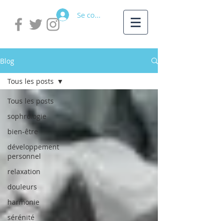
Se connecter
Blog
Tous les posts
Tous les posts
sophrologie
bien-être
développement
personnel
relaxation
douleurs
harmonie
sérénité