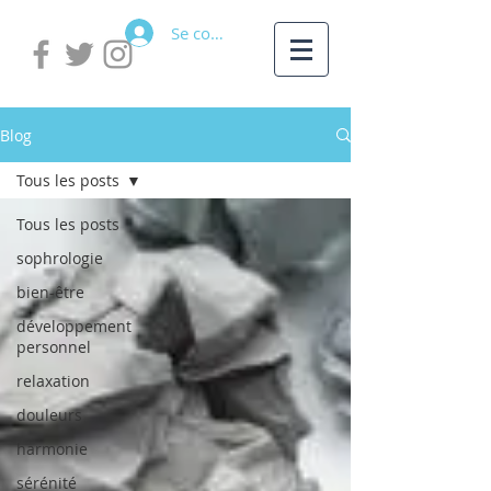
Se connecter
Blog
Tous les posts
Tous les posts
sophrologie
bien-être
développement
personnel
relaxation
douleurs
harmonie
sérénité