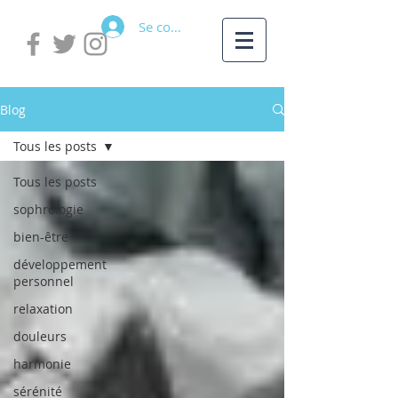
Se connecter
Blog
Tous les posts
Tous les posts
sophrologie
bien-être
développement
personnel
relaxation
douleurs
harmonie
sérénité