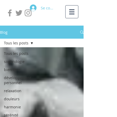
Se connecter
Blog
Tous les posts
Tous les posts
sophrologie
bien-être
développement
personnel
relaxation
douleurs
harmonie
sérénité