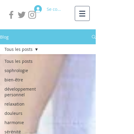
Se connecter
Blog
Tous les posts
Tous les posts
sophrologie
bien-être
développement
personnel
relaxation
douleurs
harmonie
sérénité