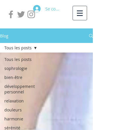
Se connecter
Blog
Tous les posts
Tous les posts
sophrologie
bien-être
développement
personnel
relaxation
douleurs
harmonie
sérénité