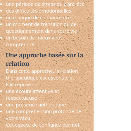
une période de stress ou d’anxiété
des difficultés émotionnelles
un manque de confiance en soi
un moment de transition ou de
questionnement dans votre vie
un besoin de mieux vous
comprendre
Une approche basée sur la
relation
Dans cette approche, la relation
thérapeutique est essentielle.
Elle repose sur :
une écoute attentive et
respectueuse
une présence authentique
une compréhension profonde de
votre vécu
Cet espace de confiance permet