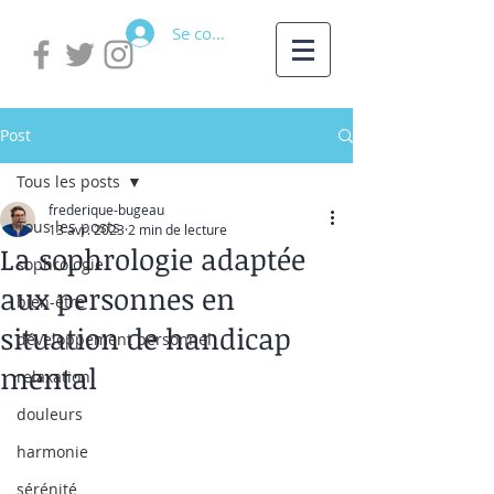
Se connecter
Post
Tous les posts
frederique-bugeau
Tous les posts
13 avr. 2023
2 min de lecture
La sophrologie adaptée
sophrologie
aux personnes en
bien-être
situation de handicap
développement personnel
mental
relaxation
douleurs
harmonie
sérénité